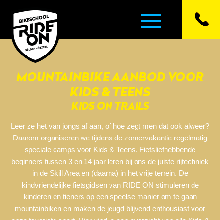
MOUNTAINBIKE AANBOD VOOR
▼
KIDS & TEENS
KIDS ON TRAILS
▼
Leer ze het van jongs af aan, of hoe zegt men dat ook alweer?
▼
Daarom organiseren we tijdens de zomervakantie regelmatig
speciale camps voor Kids & Teens. Fietsliefhebbende
▼
beginners tussen 3 en 14 jaar leren bij ons de juiste rijtechniek
in de Skill Area en (daarna) in het vrije terrein. De
kindvriendelijke fietsgidsen van RIDE ON stimuleren de
▼
kinderen en tieners op een speelse manier om te gaan
mountainbiken en maken de jeugd blijvend enthousiast voor