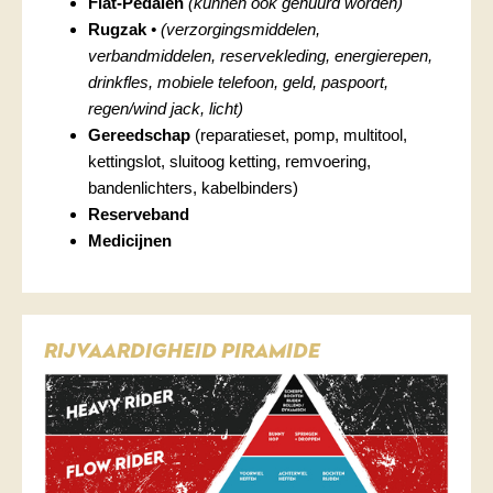
Flat-Pedalen
(kunnen ook gehuurd worden)
Rugzak
• (verzorgingsmiddelen,
verbandmiddelen, reservekleding, energierepen,
drinkfles, mobiele telefoon, geld, paspoort,
regen/wind jack, licht)
Gereedschap
(reparatieset, pomp, multitool,
kettingslot, sluitoog ketting, remvoering,
bandenlichters, kabelbinders)
Reserveband
Medicijnen
RIJVAARDIGHEID PIRAMIDE