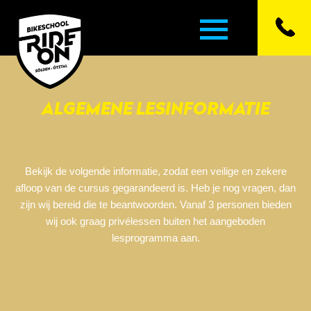
ALGEMENE LESINFORMATIE
▼
▼
Bekijk de volgende informatie, zodat een veilige en zekere
▼
afloop van de cursus gegarandeerd is. Heb je nog vragen, dan
zijn wij bereid die te beantwoorden. Vanaf 3 personen bieden
wij ook graag privélessen buiten het aangeboden
▼
lesprogramma aan.
▼